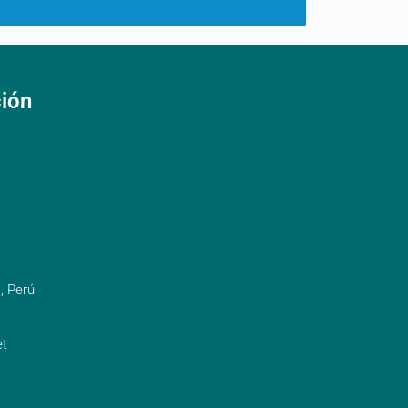
ción
, Perú
t