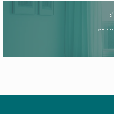
¿
Comunícat