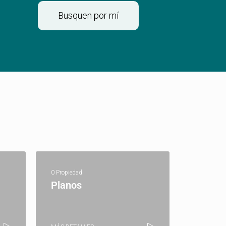
Busquen por mí
0 Propiedad
Planos