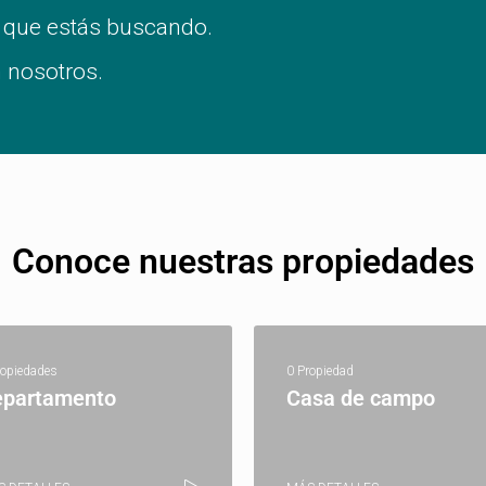
 que estás buscando.
 nosotros.
Conoce nuestras propiedades
ropiedades
0 Propiedad
epartamento
Casa de campo