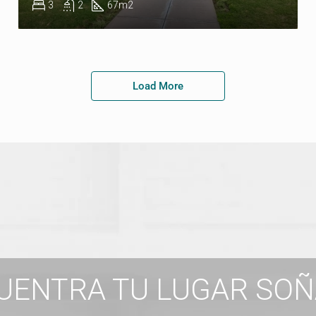
3
2
67
m2
Load More
UENTRA TU LUGAR SO