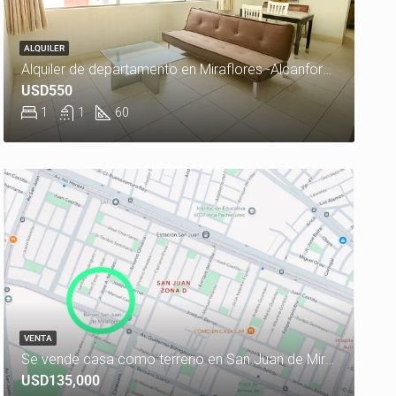
ALQUILER
Alquiler de departamento en Miraflores -Alcanfores
USD550
1
1
60
VENTA
Se vende casa como terreno en San Juan de Miraflores
USD135,000