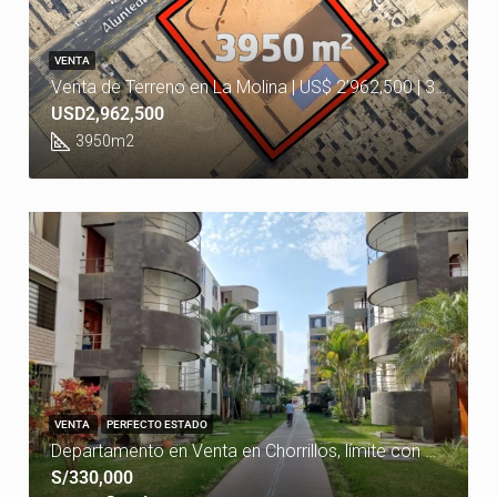
VENTA
Venta de Terreno en La Molina | US$ 2’962,500 | 3,950 m²
USD2,962,500
3950
m2
VENTA
PERFECTO ESTADO
Departamento en Venta en Chorrillos, límite con Barranco
S/330,000