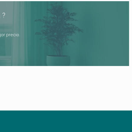
 ?
or precio.