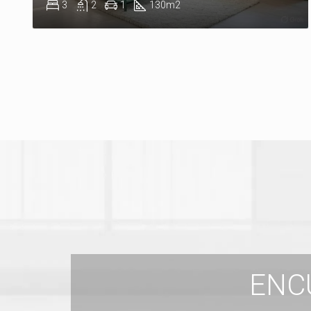
3
2
1
130
m2
ENC