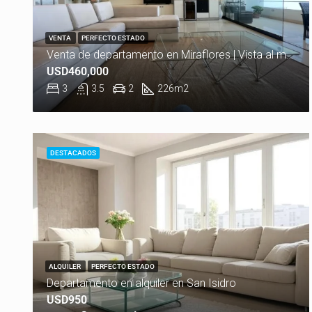
VENTA
PERFECTO ESTADO
Venta de departamento en Miraflores | Vista al mar | USD460,000.00
USD460,000
3
3.5
2
226
m2
DESTACADOS
ALQUILER
PERFECTO ESTADO
Departamento en alquiler en San Isidro
USD950