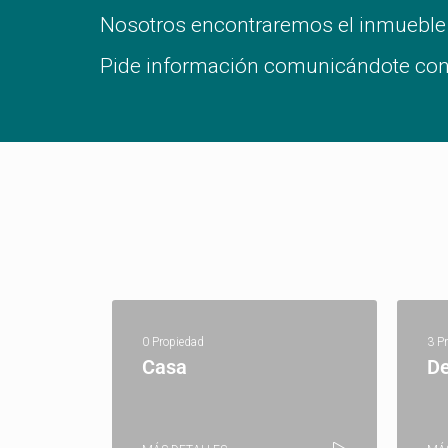
Nosotros encontraremos el inmueble
Pide información comunicándote con
0 Propiedad
3 P
Casa
D