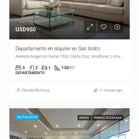
USD950
Departamento en alquiler en San Isidro
Avenida Angamos Oeste 1520, Santa Cruz, Miraflores, Lima, Lima Metropolitana, Lima, 15073, Perú
3
2
1
130
m2
DEPARTAMENTO
Pamela Montoya
11 meses ago
DESTACADOS
VENTA
PERFECTO ESTADO