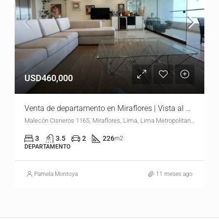
USD460,000
Venta de departamento en Miraflores | Vista al mar | USD460,000.00
Malecón Cisneros 1165, Miraflores, Lima, Lima Metropolitana, Lima, 15074, Perú
3
3.5
2
226
m2
DEPARTAMENTO
Pamela Montoya
11 meses ago