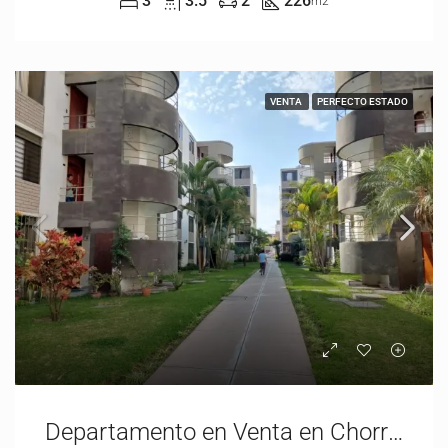
3
3.5
2
226
m2
VENTA
PERFECTO ESTADO
Departamento en Venta en Chorrillos, límite con Barranco