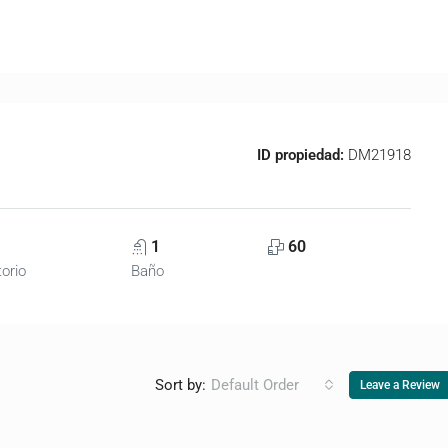
ID propiedad:
DM21918
1
60
orio
Baño
Sort by:
Default Order
Leave a Review