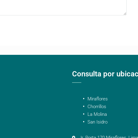
Consulta por ubica
Miraflores
Chorrillos
La Molina
San Isidro
Jr. Porta 170 Miraflores, Lima