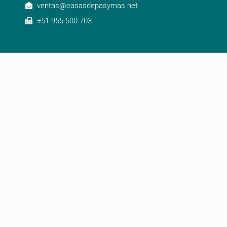
ventas@casasdepasymas.net
+51 955 500 703