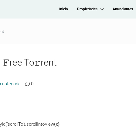
Inicio
Propiedades
Anunciantes
ent
𝙵ree To𝚛rent
n categoría
0
‘scrollTo’).scrollIntoView();};