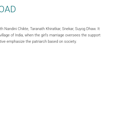
OAD
 Nandini Chikte, Taranath Khiratkar, Snekar, Suyog Dhaw. It
 village of India, when the girl’s marriage oversees the support
ective emphasize the patriarch based on society.