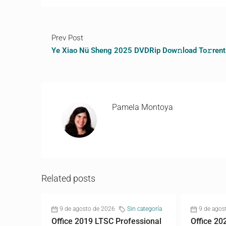
Prev Post
Ye Xiao Nü Sheng 2025 DVDRip Dow𝚗load To𝚛rent
Pamela Montoya
Related posts
9 de agosto de 2026
Sin categoría
9 de agos
Office 2019 LTSC Professional
Office 20