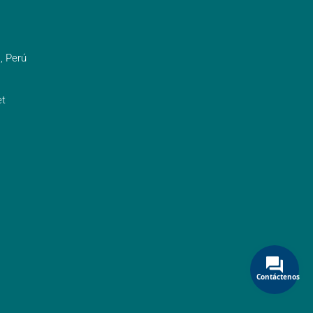
, Perú
t