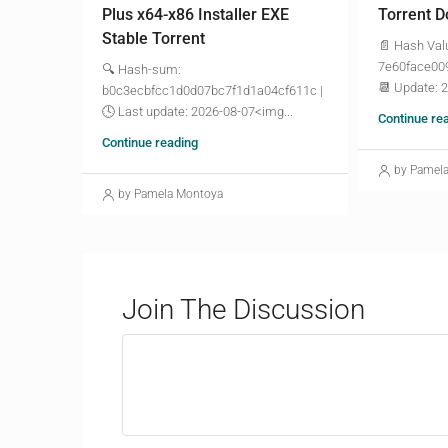
Plus x64-x86 Installer EXE
Torrent D
Stable Torrent
📄 Hash Val
7e60face00
🔍 Hash-sum:
📆 Update: 
b0c3ecbfcc1d0d07bc7f1d1a04cf611c |
🕓 Last update: 2026-08-07<img...
Continue re
Continue reading
by Pamel
by Pamela Montoya
Join The Discussion