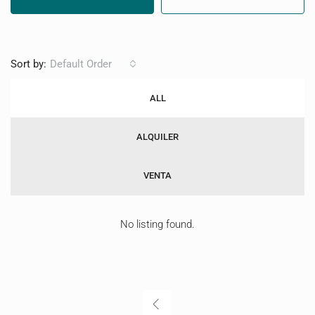
Sort by:
Default Order
ALL
ALQUILER
VENTA
No listing found.