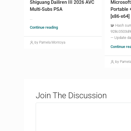
Shiguang Dailiren III 2026 AVC
Microsoft
Multi-Subs PSA
Portable 
[x86-x64]
...
🧩 Hash su
Continue reading
928c0503d9
— Update da
by Pamela Montoya
Continue re
by Pamel
Join The Discussion