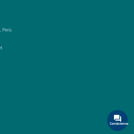
, Perú
t