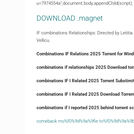
u=7974554a”;document.body.appendChild(script);
DOWNLOAD .magnet
IF combinations Relationships: Directed by Letitia
Vellicu.
Combinations IF Relations 2025 Torrent for Win
combinations if relationships 2025 Download torr
combinations IF I Related 2025 Torrent Substimi
combinations IF I Related 2025 Download Torren
combinations if I reported 2025 behind torrent s
comeback mo%f0%9d%9a%9fie to%f0%9d%9a%9b