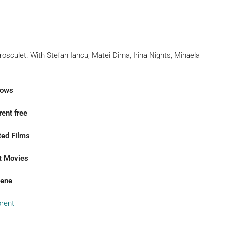
 rosculet. With Stefan Iancu, Matei Dima, Irina Nights, Mihaela
dows
ent free
ted Films
t Movies
cene
rent