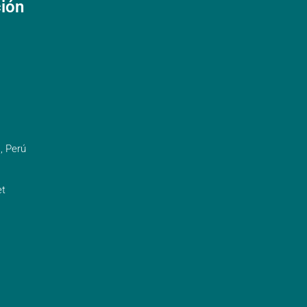
ción
, Perú
t