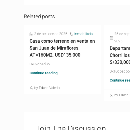
Related posts
3 de octubre de 2025
Inmobiliaria
26 de sep
Casa como terreno en venta en
2025
San Juan de Miraflores,
Departam
AT=160M2, USD135,000
Chorrillos
S/330,00
0x32cb1d8b
0x10cbac66
Continue reading
Continue re
by Edwin Valerio
by Edwin 
Join The Discussion