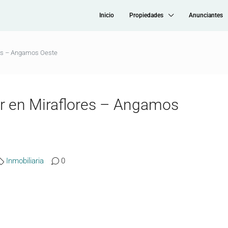
Inicio
Propiedades
Anunciantes
res – Angamos Oeste
r en Miraflores – Angamos
Inmobiliaria
0