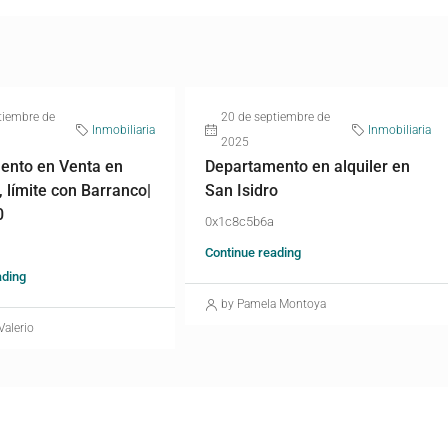
tiembre de
20 de septiembre de
Inmobiliaria
Inmobiliaria
2025
ento en Venta en
Departamento en alquiler en
, límite con Barranco|
San Isidro
0
0x1c8c5b6a
Continue reading
ading
by Pamela Montoya
Valerio