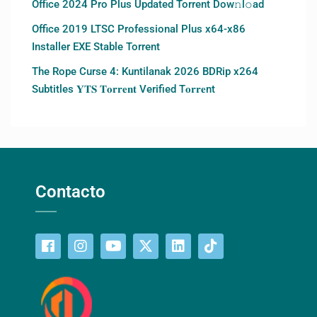
Office 2024 Pro Plus Updated Torrent Dow𝚗l𝚘аd
Office 2019 LTSC Professional Plus x64-x86
Installer EXE Stable Torrent
The Rope Curse 4: Kuntilanak 2026 BDRip x264
Subtitles 𝐘𝐓𝐒 𝐓𝐨𝐫𝐫𝐞𝐧𝐭 Verified T𝐨𝐫𝐫𝐞nt
Contacto