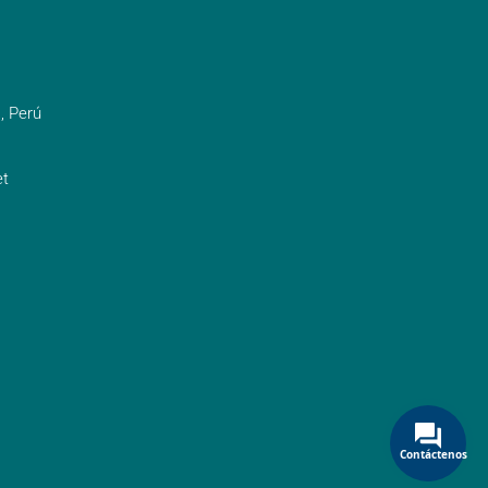
, Perú
t