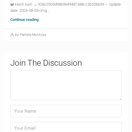
🧩 Hash sum → 928c0503d98b96494d1388cc2b52bb39 — Update
date: 2026-08-05<img...
Continue reading
by Pamela Montoya
Join The Discussion