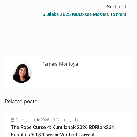
Next post
6 Jilake 2025 Must-see Mo𝚟ies To𝚛rent
Pamela Montoya
Related posts
8 de agosto de 2026
Sin categoría
The Rope Curse 4: Kuntilanak 2026 BDRip x264
Subtitles 𝐘𝐓𝐒 𝐓𝐨𝐫𝐫𝐞𝐧𝐭 Verified T𝐨𝐫𝐫𝐞nt