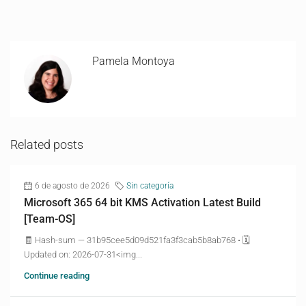
Pamela Montoya
Related posts
6 de agosto de 2026
Sin categoría
Microsoft 365 64 bit KMS Activation Latest Build
[Team-OS]
🧾 Hash-sum — 31b95cee5d09d521fa3f3cab5b8ab768 • 🗓
Updated on: 2026-07-31<img...
Continue reading