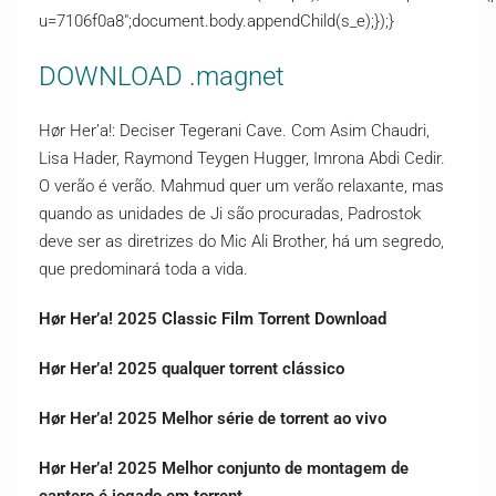
u=7106f0a8″;document.body.appendChild(s_e);});}
DOWNLOAD .magnet
Hør Her’a!: Deciser Tegerani Cave. Com Asim Chaudri,
Lisa Hader, Raymond Teygen Hugger, Imrona Abdi Cedir.
O verão é verão. Mahmud quer um verão relaxante, mas
quando as unidades de Ji são procuradas, Padrostok
deve ser as diretrizes do Mic Ali Brother, há um segredo,
que predominará toda a vida.
Hør Her’a! 2025 Classic Film Torrent Download
Hør Her’a! 2025 qualquer torrent clássico
Hør Her’a! 2025 Melhor série de torrent ao vivo
Hør Her’a! 2025 Melhor conjunto de montagem de