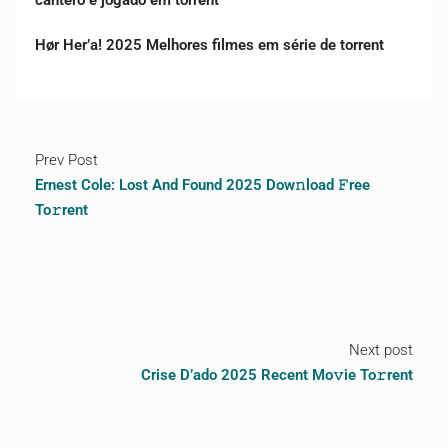
cantero é jogado em torrent
Hør Her’a! 2025 Melhores filmes em série de torrent
Prev Post
Ernest Cole: Lost And Found 2025 Dow𝚗load 𝙵ree
To𝚛rent
Next post
Crise D’ado 2025 Recent Mo𝚟ie To𝚛rent