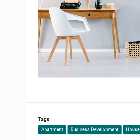
Tags
Apartment
Business Development
House 