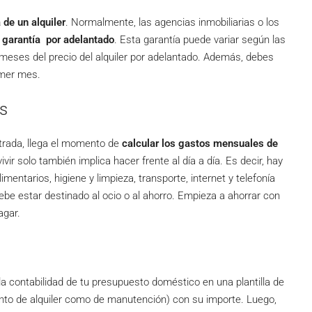
 de un alquiler
. Normalmente, las agencias inmobiliarias o los
 garantía por adelantado
. Esta garantía puede variar según las
3 meses del precio del alquiler por adelantado. Además, debes
imer mes.
os
trada, llega el momento de
calcular los gastos mensuales de
vir solo también implica hacer frente al día a día. Es decir, hay
entarios, higiene y limpieza, transporte, internet y telefonía
ebe estar destinado al ocio o al ahorro. Empieza a ahorrar con
agar.
la contabilidad de tu presupuesto doméstico en una plantilla de
anto de alquiler como de manutención) con su importe. Luego,