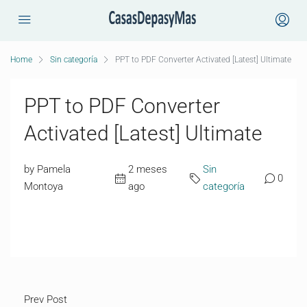
Home
Sin categoría
PPT to PDF Converter Activated [Latest] Ultimate
PPT to PDF Converter
Activated [Latest] Ultimate
by Pamela
2 meses
Sin
0
Montoya
ago
categoría
Prev Post