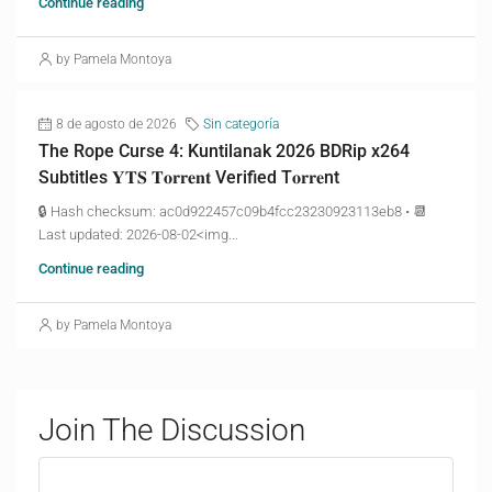
Continue reading
by Pamela Montoya
8 de agosto de 2026
Sin categoría
The Rope Curse 4: Kuntilanak 2026 BDRip x264
Subtitles 𝐘𝐓𝐒 𝐓𝐨𝐫𝐫𝐞𝐧𝐭 Verified T𝐨𝐫𝐫𝐞nt
🔒 Hash checksum: ac0d922457c09b4fcc23230923113eb8 • 📆
Last updated: 2026-08-02<img...
Continue reading
by Pamela Montoya
Join The Discussion