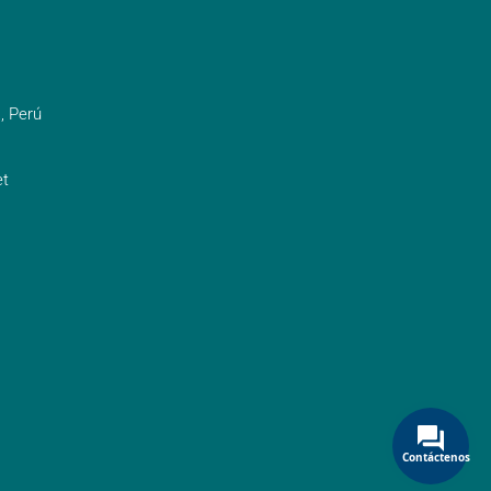
, Perú
t