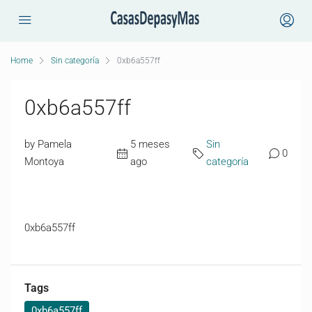
Home
Sin categoría
0xb6a557ff
0xb6a557ff
by Pamela
5 meses
Sin
0
Montoya
ago
categoría
0xb6a557ff
Tags
0xb6a557ff