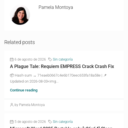
Pamela Montoya
Related posts
6 de agosto de 2026
Sin categoría
A Plague Tale: Requiem EMPRESS Crack Crash Fix
📦 Hash-sum → 71eaeb0667c4e6b170eec653fa18a58e | 📌
Updated on 2026-08-03<img...
Continue reading
by Pamela Montoya
5 de agosto de 2026
Sin categoría