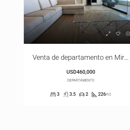
Venta de departamento en Miraflores | Vista al mar | USD460,000.00
USD460,000
DEPARTAMENTO
3
3.5
2
226
m2