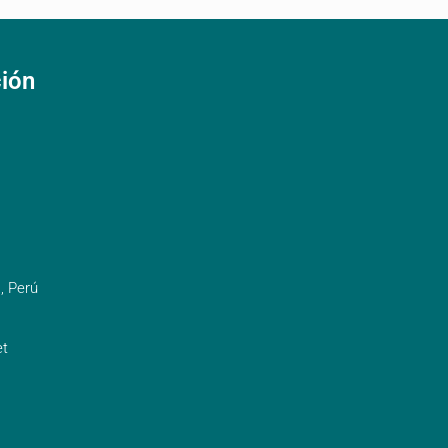
ción
, Perú
t