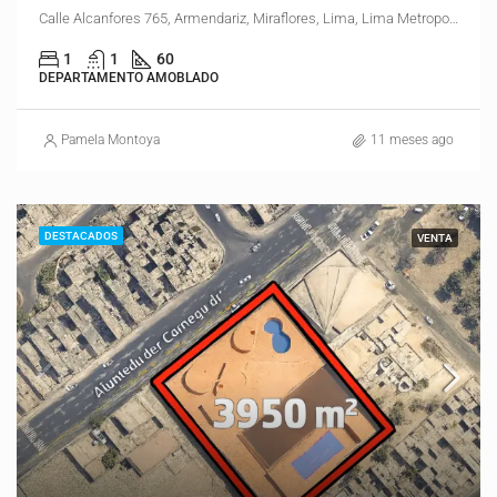
Calle Alcanfores 765, Armendariz, Miraflores, Lima, Lima Metropolitana, Lima, 15074, Perú
1
1
60
DEPARTAMENTO AMOBLADO
Pamela Montoya
11 meses ago
DESTACADOS
VENTA