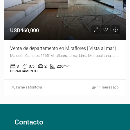
USD460,000
Venta de departamento en Miraflores | Vista al mar | USD460,000.00
Malecón Cisneros 1165, Miraflores, Lima, Lima Metropolitana, Lima, 15074, Perú
3
3.5
2
226
m2
DEPARTAMENTO
Pamela Montoya
11 meses ago
Contacto