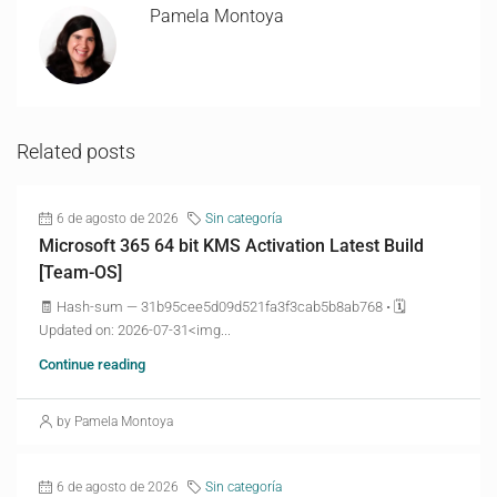
Pamela Montoya
Related posts
6 de agosto de 2026
Sin categoría
Microsoft 365 64 bit KMS Activation Latest Build
[Team-OS]
🧾 Hash-sum — 31b95cee5d09d521fa3f3cab5b8ab768 • 🗓
Updated on: 2026-07-31<img...
Continue reading
by Pamela Montoya
6 de agosto de 2026
Sin categoría