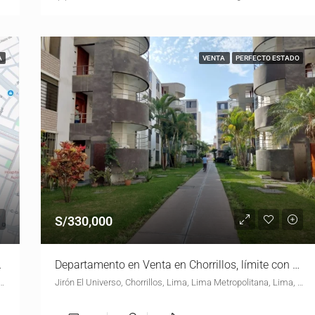
A
VENTA
PERFECTO ESTADO
S/330,000
 Miraflores
Departamento en Venta en Chorrillos, límite con Barranco
urst, Zona D, San Juan de Miraflores, Lima, Lima Metropolitana, Lima, 15801, Perú
Jirón El Universo, Chorrillos, Lima, Lima Metropolitana, Lima, 15054, Perú