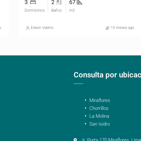
3
2
67
Dormitorios
Baños
m2
o
Edwin Valerio
10 meses ago
Consulta por ubica
Miraflores
Chorrillos
La Molina
San Isidro
Jr. Porta 170 Miraflores, Lima