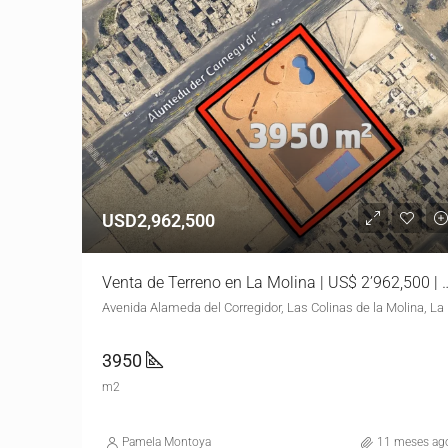
USD2,962,500
Venta de Terreno en La Molina | U
Avenida Alamed
3950
m2
Pamela Montoya
11 meses ag