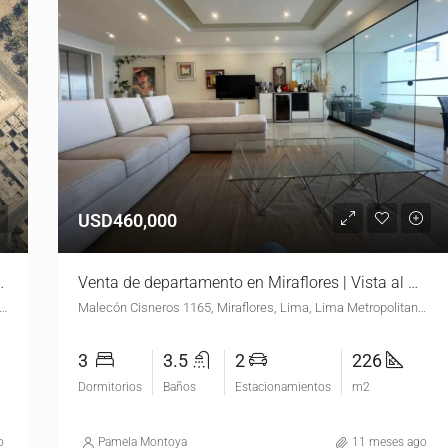
USD460,000
S$ 2’962,500 | 3,950 m²
Venta de departamento en Miraflores | Vista al mar | USD460,000.00
a del Corregidor, Las Colinas de la Molina, La Molina, Lima, Lima Metropolitana, Lima, 15051, Perú
Malecón Cisneros 1165, Miraflores, Lima, Lima Metropolitana, Lima, 15074, Perú
3
3.5
2
226
Dormitorios
Baños
Estacionamientos
m2
o
Pamela Montoya
11 meses ago