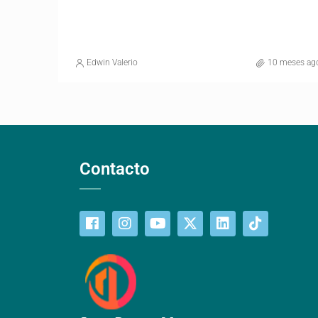
Edwin Valerio
10 meses ag
Contacto