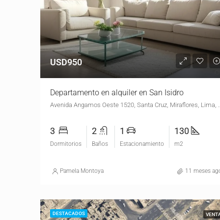
USD950
Departamento en alquiler en San Isidro
Avenida Angamos Oeste 1520, Santa Cruz, Miraflo
3
2
1
130
Dormitorios
Baños
Estacionamiento
m2
Pamela Montoya
11 meses ag
DESTACADOS
VENT