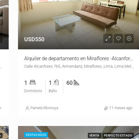
USD550
Alquiler de departamento en Miraflores -Alcanfores
res, Lima, Lima Metropolitana, Lima, 15073, Perú
Calle Alcanfores 765, Armendariz, Miraflores, Lima, Lima Metropolitana, Lima, 15074, Perú
1
1
60
Dormitorio
Baño
o
Pamela Montoya
11 meses ago
DESTACADOS
A
VENTA
PERFECTO ESTADO