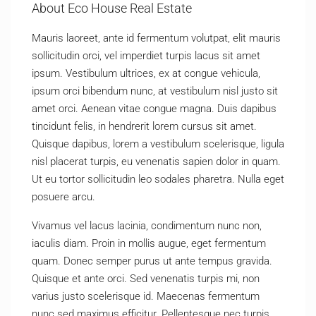
About Eco House Real Estate
Mauris laoreet, ante id fermentum volutpat, elit mauris
sollicitudin orci, vel imperdiet turpis lacus sit amet
ipsum. Vestibulum ultrices, ex at congue vehicula,
ipsum orci bibendum nunc, at vestibulum nisl justo sit
amet orci. Aenean vitae congue magna. Duis dapibus
tincidunt felis, in hendrerit lorem cursus sit amet.
Quisque dapibus, lorem a vestibulum scelerisque, ligula
nisl placerat turpis, eu venenatis sapien dolor in quam.
Ut eu tortor sollicitudin leo sodales pharetra. Nulla eget
posuere arcu.
Vivamus vel lacus lacinia, condimentum nunc non,
iaculis diam. Proin in mollis augue, eget fermentum
quam. Donec semper purus ut ante tempus gravida.
Quisque et ante orci. Sed venenatis turpis mi, non
varius justo scelerisque id. Maecenas fermentum
nunc sed maximus efficitur. Pellentesque nec turpis