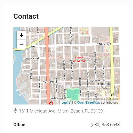
Contact
+
−
Leaflet
| ©
OpenStreetMap
contributors
1611 Michigan Ave, Miami Beach, FL 33139
Office
(580) 453-6543